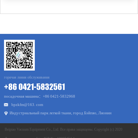
горячая линия обслуживания
+86 0421-5832561
посадочная машина：+86 0421-5832968
bpzkfm@163. com
Индустриальный парк легкой ткани, город Бэйпяо, Ляонин
Beipiao Vacuum Equipment Co., Ltd. Все права защищены. Copyright (c) 2020