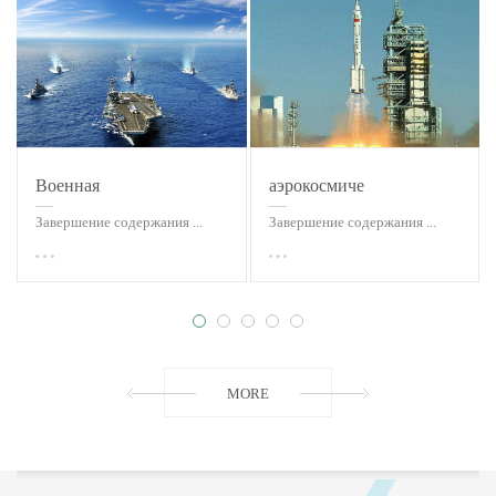
оборудования для нанесения вакуума.
С момента своего преобразования в 2000 году компания Beipiao
Vacuum Equipment Co., Ltd. вдохнула новую жизнь в предприятие.
Она последовательно разрабатывала электрические и
Военная
аэрокосмический
пневматические высоковакуумные клапаны большого калибра и
промышленность
Завершение содержания ...
Завершение содержания ...
особой формы. Она также быстро развивалась для национальных
оборонных и научно-исследовательских ведомств. Закрытый
высокотемпературный крупногабаритный откидной клапан с
водяным охлаждением стал крупнейшим производителем клапанов
в Китае. Продукты и услуги компании распространены по всей
MORE
стране и были хорошо приняты пользователями. Наш принцип:
«Потребности клиентов - это цель, которую мы постоянно
преследуем». Честность, преданность делу, новаторство и