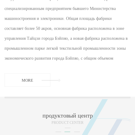
специализированным предприятием бывшего Министерства
машиностроения и электроники. Общая площадь фабрики
составляет более 50 акров, основная фабрика расположена в зоне
управления Тайцзи города Бэйпяо, а новая фабрика расположена в
промышленном парке легкой текстильной промышленности зоны
экономического развития города Бэйпяо, с общим объемом
инвестиций более 100 миллионов юаней. В штате 62 сотрудника, в
том числе 12 инженеров и техников. Компания имеет более 100
MORE
комплектов различного технологического и производственного
оборудования и почти 20 запатентованных технологий. На
протяжении многих лет она внедряла инновации и добивалась
продуктовый центр
прогресса. Она превратилась в профессиональное приобретение
PRODUCT CENTER
вакуума, Высокотехнологичное предприятие, занимающееся