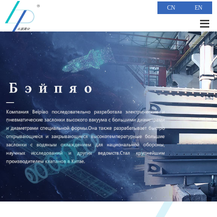
CN
EN